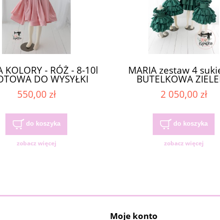
 KOLORY - RÓŻ - 8-10l
MARIA zestaw 4 suki
GOTOWA DO WYSYŁKI
BUTELKOWA ZIELE
GOTOWE DO WYSY
550,00 zł
2 050,00 zł
do koszyka
do koszyka
zobacz więcej
zobacz więcej
Moje konto