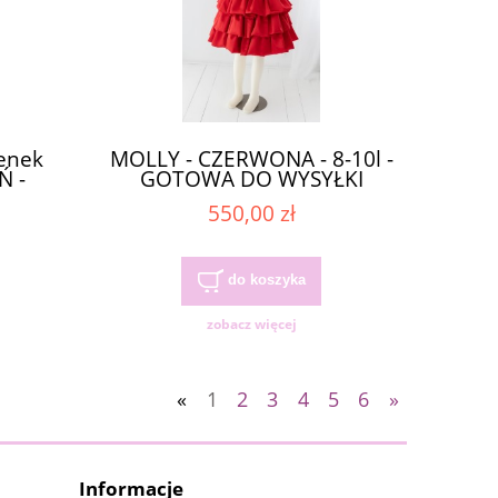
enek
MOLLY - CZERWONA - 8-10l -
Ń -
GOTOWA DO WYSYŁKI
ŁKI
550,00 zł
do koszyka
zobacz więcej
«
1
2
3
4
5
6
»
Informacje