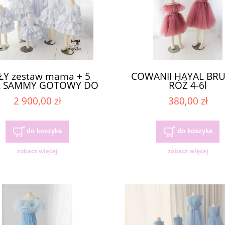
ŁY zestaw mama + 5
COWANII HAYAL BR
k SAMMY GOTOWY DO
RÓŻ 4-6l
WYSYŁKI
2 900,00 zł
380,00 zł
do koszyka
do koszyka
zobacz więcej
zobacz więcej