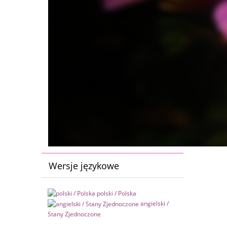
Wersje językowe
polski / Polska
angielski /
Stany Zjednoczone