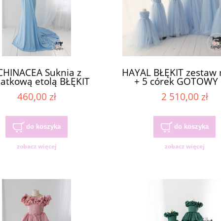
CHINACEA Suknia z
HAYAL BŁĘKIT zesta
atkową etolą BŁĘKIT
+ 5 córek GOTOWY
TOWA DO WYSYŁKI
WYSYŁKI
460,00 zł
2 510,00 zł
do koszyka
do koszyka
zobacz więcej
zobacz więcej