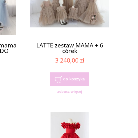
w mama
LATTE zestaw MAMA + 6
 DO
córek
3 240,00 zł
do koszyka
zobacz więcej