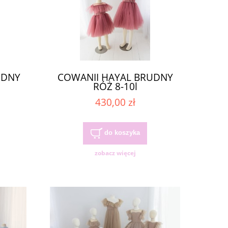
UDNY
COWANII HAYAL BRUDNY
RÓŻ 8-10l
430,00 zł
do koszyka
zobacz więcej