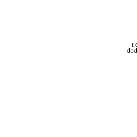
E
dod
GO